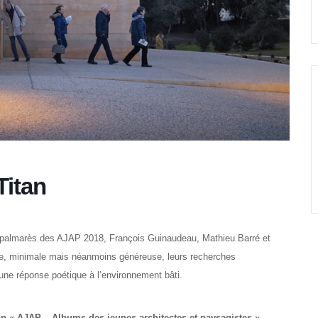
Titan
u palmarès des AJAP 2018, François Guinaudeau, Mathieu Barré et
le, minimale mais néanmoins généreuse, leurs recherches
r une réponse poétique à l’environnement bâti.
on « AJAP – Albums des jeunes architectes et paysagistes ».