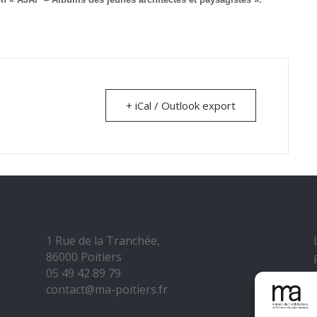
+ iCal / Outlook export
1 Rue de la Tranchée,
86000 Poitiers
05 49 42 89 79
contact@ma-poitiers.fr