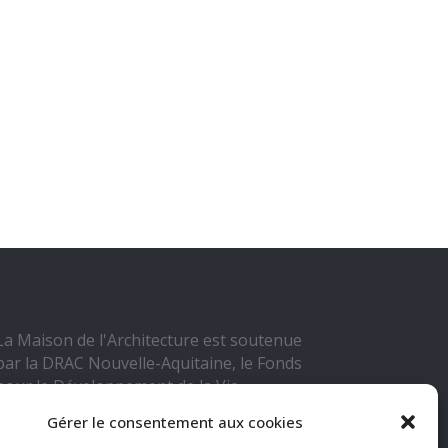
La Maison de l'Architecture est soutenue
par la DRAC Nouvelle-Aquitaine, le Fonds
pour le Développement de la Vie
Associative, Grand Poitiers Communauté
Gérer le consentement aux cookies
Urbaine, la Ville de Poitiers, l'Ordre