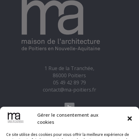
1 Rue de la Tranchée,
86000 Poitiers
05 49 42 89 79
contact@ma-poitiers.fr
Gérer le consentement aux
cookies
La Maison de l'Architecture est soutenue par la
DRAC Nouvelle-Aquitaine, le Fonds pour le
Ce site utilise des cookies pour vous offrir la meilleure expérience de