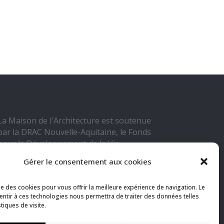
La Maison de l'Architecture est soutenue
par la DRAC Nouvelle-Aquitaine, le Fonds
pour le Développement de la Vie
Associative, Grand Poitiers Communauté
Gérer le consentement aux cookies
Urbaine, la Ville de Poitiers, l'Ordre
Régional des Architectes Nouvelle-
ise des cookies pour vous offrir la meilleure expérience de navigation. Le
Aquitaine, son club de partenaires et ses
sentir à ces technologies nous permettra de traiter des données telles
adhérents.
stiques de visite.