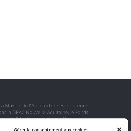
La Maison de l'Architecture est soutenue
par la DRAC Nouvelle-Aquitaine, le Fonds
pour le Développement de la Vie
Associative, Grand Poitiers Communauté
Gérer le consentement aux cookies