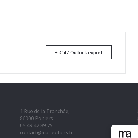
+ iCal / Outlook export
1 Rue de la Tranchée,
86000 Poitiers
05 49 42 89 79
contact@ma-poitiers.fr