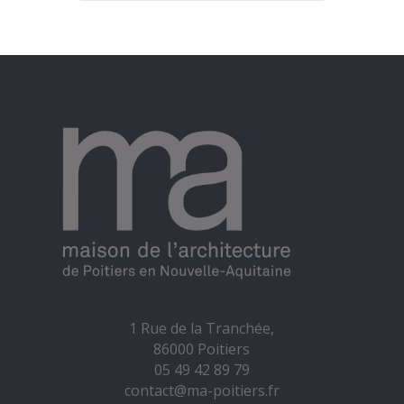
1 Rue de la Tranchée,
86000 Poitiers
05 49 42 89 79
contact@ma-poitiers.fr