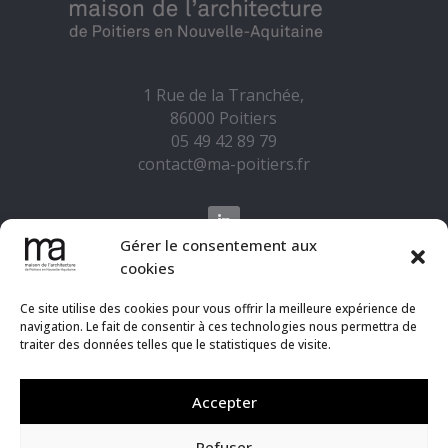
1 Rue de la Tranchée,
86000 Poitiers
05 49 42 89 79
contact@ma-poitiers.fr
Gérer le consentement aux
cookies
La Maison de l'Architecture est soutenue par la
DRAC Nouvelle-Aquitaine, le Fonds pour le
Ce site utilise des cookies pour vous offrir la meilleure expérience de
Développement de la Vie Associative, Grand
navigation. Le fait de consentir à ces technologies nous permettra de
traiter des données telles que le statistiques de visite.
Poitiers Communauté Urbaine, la Ville de
Poitiers, l'Ordre Régional des Architectes
Nouvelle-Aquitaine, son club de partenaires et
Accepter
ses adhérents.
Refuser